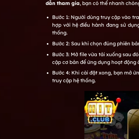
dẫn tham gia
, bạn có thể nhanh chóng
Bước 1: Người dùng truy cập vào tra
hợp với hệ điều hành đang sử dụng
thống.
Bước 2: Sau khi chọn đúng phiên bản, 
Bước 3: Mở file vừa tải xuống sau đ
cập cơ bản để ứng dụng hoạt động ổn 
Bước 4: Khi cài đặt xong, bạn mở ứ
truy cập hệ thống.