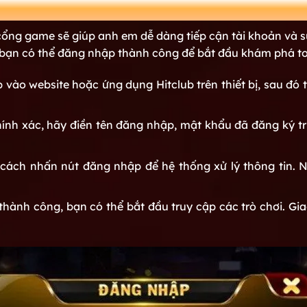
hập cổng game
ổng game sẽ giúp anh em dễ dàng tiếp cận tài khoản và 
y, bạn có thể đăng nhập thành công để bắt đầu khám phá to
 vào website hoặc ứng dụng Hitclub trên thiết bị, sau đó
ính xác, hãy điền tên đăng nhập, mật khẩu đã đăng ký trư
ách nhấn nút đăng nhập để hệ thống xử lý thông tin. Nế
hành công, bạn có thể bắt đầu truy cập các trò chơi. Gia