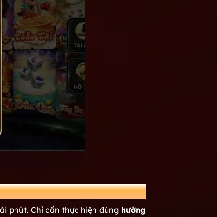
vài phút. Chỉ cần thực hiện đúng
hướng