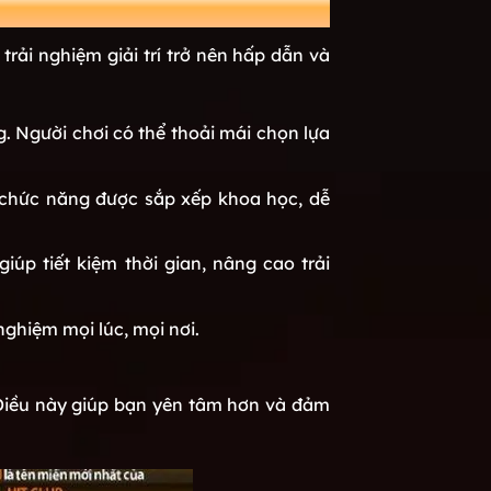
 trải nghiệm giải trí trở nên hấp dẫn và
g. Người chơi có thể thoải mái chọn lựa
 chức năng được sắp xếp khoa học, dễ
úp tiết kiệm thời gian, nâng cao trải
nghiệm mọi lúc, mọi nơi.
Điều này giúp bạn yên tâm hơn và đảm