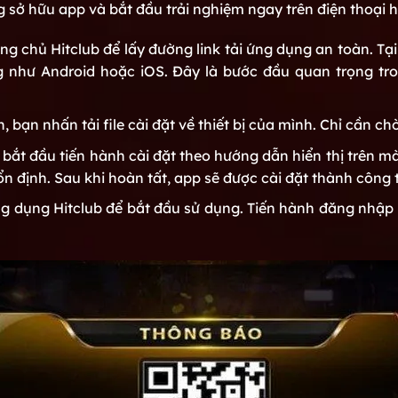
 sở hữu app và bắt đầu trải nghiệm ngay trên điện thoại 
ng chủ Hitclub để lấy đường link tải ứng dụng an toàn. T
 như Android hoặc iOS. Đây là bước đầu quan trọng tr
bạn nhấn tải file cài đặt về thiết bị của mình. Chỉ cần chờ 
ó bắt đầu tiến hành cài đặt theo hướng dẫn hiển thị trên 
định. Sau khi hoàn tất, app sẽ được cài đặt thành công tr
ng dụng Hitclub để bắt đầu sử dụng. Tiến hành đăng nhập