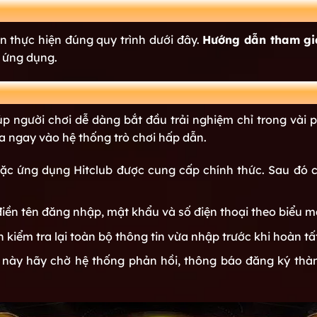
tclub nhanh chóng dễ hiểu
n thực hiện đúng quy trình dưới đây.
Hướng dẫn tham gi
 ứng dụng.
iên siêu nhanh
p người chơi dễ dàng bắt đầu trải nghiệm chỉ trong vài p
a ngay vào hệ thống trò chơi hấp dẫn.
ặc ứng dụng Hitclub được cung cấp chính thức. Sau đó c
điền tên đăng nhập, mật khẩu và số điện thoại theo biểu 
kiểm tra lại toàn bộ thông tin vừa nhập trước khi hoàn tấ
c này hãy chờ hệ thống phản hồi, thông báo đăng ký thà