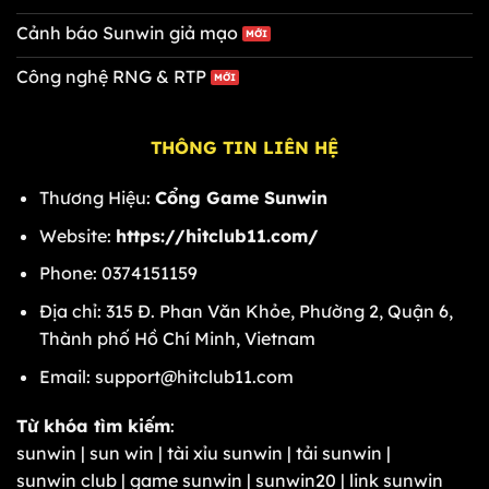
Cảnh báo Sunwin giả mạo
Công nghệ RNG & RTP
THÔNG TIN LIÊN HỆ
Thương Hiệu:
Cổng Game Sunwin
Website:
https://hitclub11.com/
Phone: 0374151159
Địa chỉ: 315 Đ. Phan Văn Khỏe, Phường 2, Quận 6,
Thành phố Hồ Chí Minh, Vietnam
Email:
support@hitclub11.com
Từ khóa tìm kiếm
:
sunwin | sun win | tài xỉu sunwin | tải sunwin |
sunwin club | game sunwin | sunwin20 | link sunwin