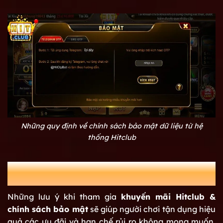
Những quy định về chính sách bảo mật dữ liệu từ hệ
thống Hitclub
Lưu ý về khuyến mãi Hitclub & chính sách
bảo mật
Những lưu ý khi tham gia
khuyến mãi Hitclub &
chính sách bảo mật
sẽ giúp người chơi tận dụng hiệu
quả các ưu đãi và hạn chế rủi ro không mong muốn.