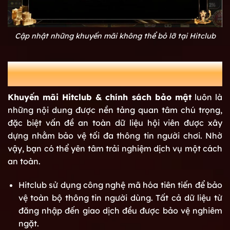
Cập nhật những khuyến mãi không thể bỏ lỡ tại Hitclub
Những quy định về chính sách bảo mật dữ
liệu
Khuyến mãi Hitclub & chính sách bảo mật
luôn là
những nội dung được nền tảng quan tâm chú trọng,
đặc biệt vấn đề an toàn dữ liệu hội viên được xây
dựng nhằm bảo vệ tối đa thông tin người chơi. Nhờ
vậy, bạn có thể yên tâm trải nghiệm dịch vụ một cách
an toàn.
Hitclub sử dụng công nghệ mã hóa tiên tiến để bảo
vệ toàn bộ thông tin người dùng. Tất cả dữ liệu từ
đăng nhập đến giao dịch đều được bảo vệ nghiêm
ngặt.